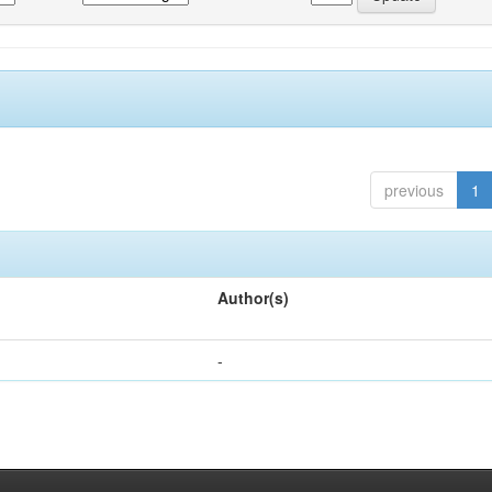
previous
1
Author(s)
-