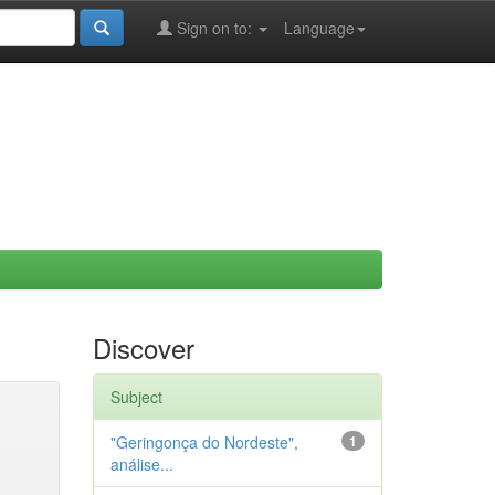
Sign on to:
Language
Discover
Subject
"Geringonça do Nordeste",
1
análise...