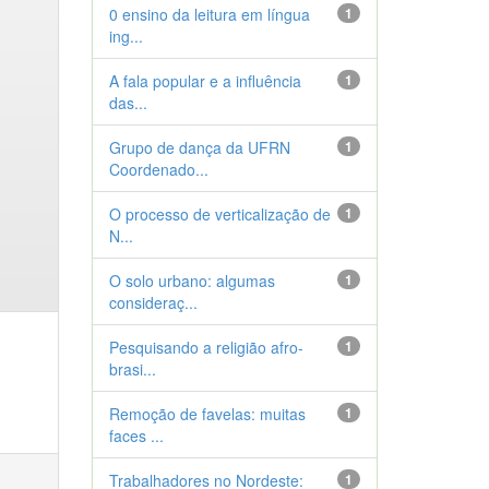
0 ensino da leitura em língua
1
ing...
A fala popular e a influência
1
das...
Grupo de dança da UFRN
1
Coordenado...
O processo de verticalização de
1
N...
O solo urbano: algumas
1
consideraç...
Pesquisando a religião afro-
1
brasi...
Remoção de favelas: muitas
1
faces ...
Trabalhadores no Nordeste:
1