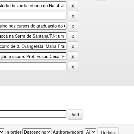
In order
Authors/record