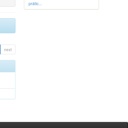
prátic...
next