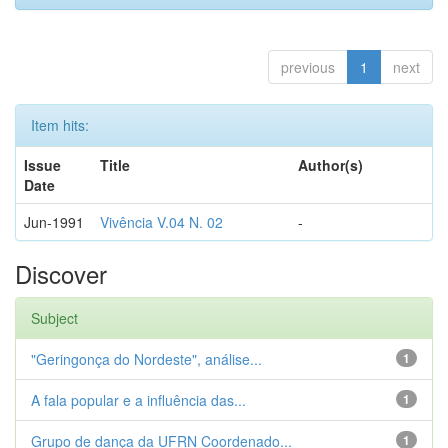
previous
1
next
Item hits:
Issue
Title
Author(s)
Date
Jun-1991
Vivência V.04 N. 02
-
Discover
Subject
"Geringonça do Nordeste", análise...
1
A fala popular e a influência das...
1
Grupo de dança da UFRN Coordenado...
1