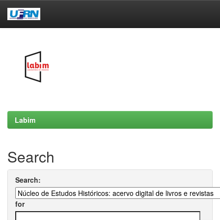
Skip
navigation
Labim
Search
Search:
for