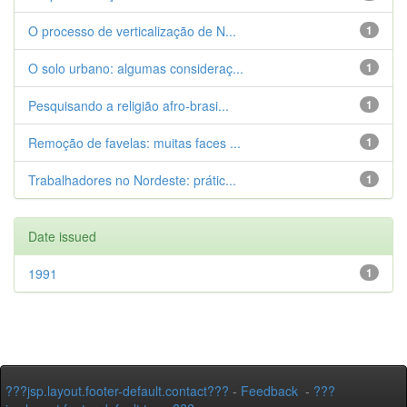
O processo de verticalização de N...
1
O solo urbano: algumas consideraç...
1
Pesquisando a religião afro-brasi...
1
Remoção de favelas: muitas faces ...
1
Trabalhadores no Nordeste: prátic...
1
Date issued
1991
1
???jsp.layout.footer-default.contact???
-
Feedback
-
???