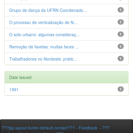
Grupo de dança da UFRN Coordenado...
1
O processo de verticalização de N...
1
O solo urbano: algumas consideraç...
1
Remoção de favelas: muitas faces ...
1
Trabalhadores no Nordeste: prátic...
1
Date issued
1991
1
???jsp.layout.footer-default.contact???
-
Feedback
-
???