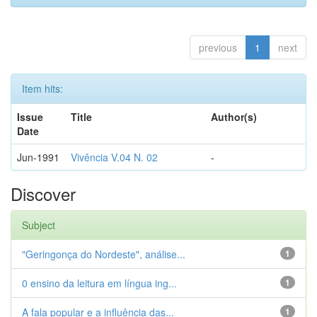
previous
1
next
Item hits:
Issue
Title
Author(s)
Date
Jun-1991
Vivência V.04 N. 02
-
Discover
Subject
"Geringonça do Nordeste", análise...
1
0 ensino da leitura em língua ing...
1
A fala popular e a influência das...
1