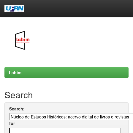
Skip
navigation
Labim
Search
Search:
for