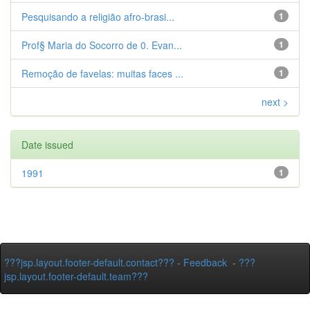
Pesquisando a religião afro-brasi...
1
Prof§ Maria do Socorro de 0. Evan...
1
Remoção de favelas: muitas faces ...
1
next >
Date issued
1991
1
???jsp.layout.footer-default.contact???
-
Feedback
-
???
jsp.layout.footer-default.team???