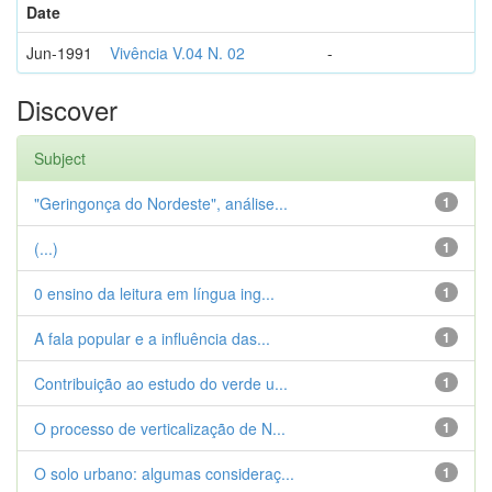
Date
Jun-1991
Vivência V.04 N. 02
-
Discover
Subject
"Geringonça do Nordeste", análise...
1
(...)
1
0 ensino da leitura em língua ing...
1
A fala popular e a influência das...
1
Contribuição ao estudo do verde u...
1
O processo de verticalização de N...
1
O solo urbano: algumas consideraç...
1