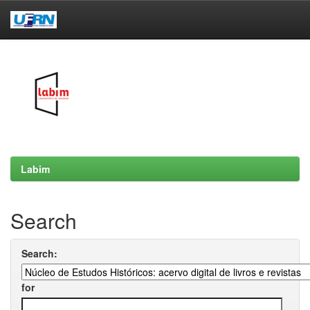
Skip
navigation
Labim
Search
Search:
for