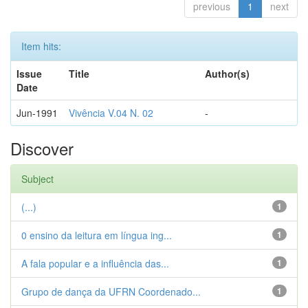
previous
1
next
Item hits:
Issue
Title
Author(s)
Date
Jun-1991
Vivência V.04 N. 02
-
Discover
Subject
(...)
1
0 ensino da leitura em língua ing...
1
A fala popular e a influência das...
1
Grupo de dança da UFRN Coordenado...
1