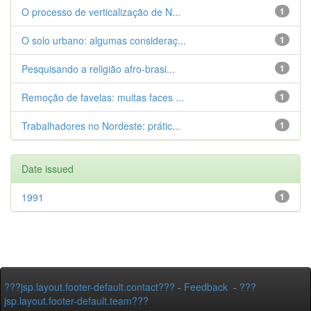
O processo de verticalização de N...
1
O solo urbano: algumas consideraç...
1
Pesquisando a religião afro-brasi...
1
Remoção de favelas: muitas faces ...
1
Trabalhadores no Nordeste: prátic...
1
Date issued
1991
1
???jsp.layout.footer-default.contact???
-
Feedback
-
???
jsp.layout.footer-default.team???