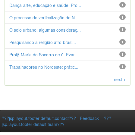
Dança-arte, educação e saúde. Pro...
1
O processo de verticalização de N...
1
O solo urbano: algumas consideraç...
1
Pesquisando a religião afro-brasi...
1
Prof§ Maria do Socorro de 0. Evan...
1
Trabalhadores no Nordeste: prátic...
1
next >
???jsp.layout.footer-default.contact???
-
Feedback
-
???
jsp.layout.footer-default.team???