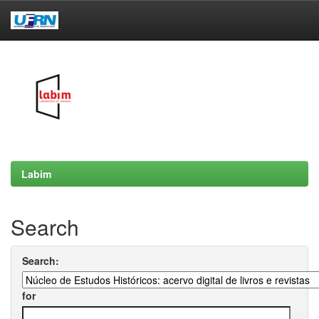
Skip
navigation
Labim
Search
Search:
for