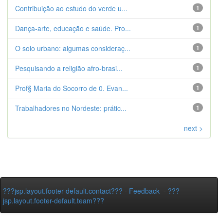
Contribuição ao estudo do verde u...
1
Dança-arte, educação e saúde. Pro...
1
O solo urbano: algumas consideraç...
1
Pesquisando a religião afro-brasi...
1
Prof§ Maria do Socorro de 0. Evan...
1
Trabalhadores no Nordeste: prátic...
1
next >
???jsp.layout.footer-default.contact???
-
Feedback
-
???
jsp.layout.footer-default.team???