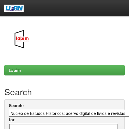
Skip
navigation
Labim
Search
Search:
for