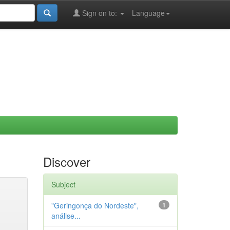
Sign on to:
Language
Discover
Subject
"Geringonça do Nordeste",
1
análise...