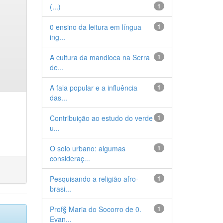
(...)
1
0 ensino da leitura em língua
1
ing...
A cultura da mandioca na Serra
1
de...
A fala popular e a influência
1
das...
Contribuição ao estudo do verde
1
u...
O solo urbano: algumas
1
consideraç...
Pesquisando a religião afro-
1
brasi...
Prof§ Maria do Socorro de 0.
1
Evan...