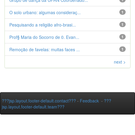
Grupo de dança da UFRN Coordenado...
O solo urbano: algumas consideraç...
1
Pesquisando a religião afro-brasi...
1
Prof§ Maria do Socorro de 0. Evan...
1
Remoção de favelas: muitas faces ...
1
next >
???jsp.layout.footer-default.contact???
-
Feedback
-
???
jsp.layout.footer-default.team???