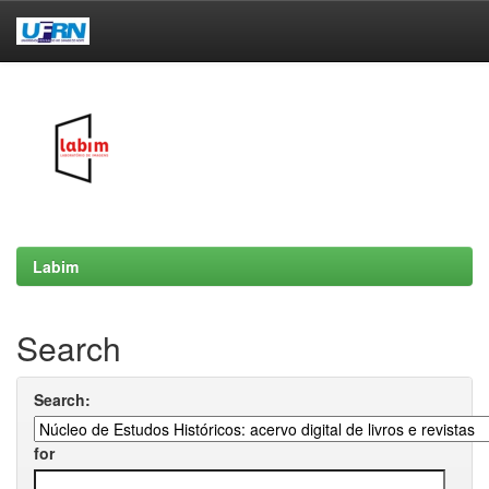
Skip
navigation
Labim
Search
Search:
for