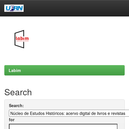
Skip
navigation
Labim
Search
Search:
for