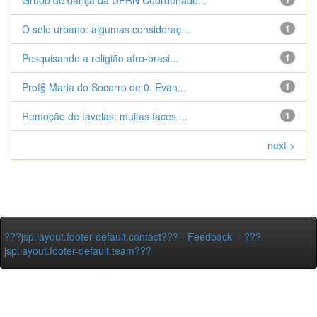
Grupo de dança da UFRN Coordenado...
O solo urbano: algumas consideraç...
1
Pesquisando a religião afro-brasi...
1
Prof§ Maria do Socorro de 0. Evan...
1
Remoção de favelas: muitas faces ...
1
next >
???jsp.layout.footer-default.contact???
-
Feedback
-
???
jsp.layout.footer-default.team???