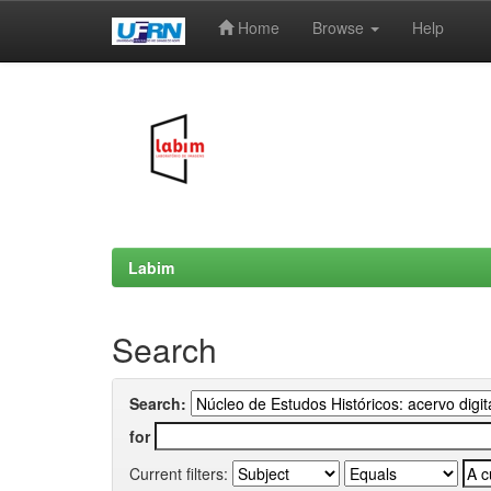
Home
Browse
Help
Skip
navigation
Labim
Search
Search:
for
Current filters: