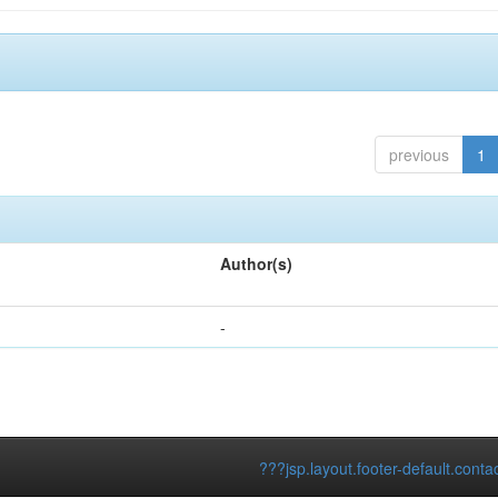
previous
1
Author(s)
-
???jsp.layout.footer-default.conta