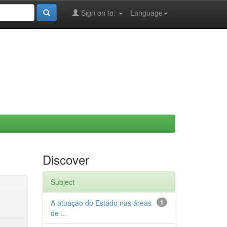
Sign on to:
Language
Discover
Subject
A atuação do Estado nas áreas
1
de ...