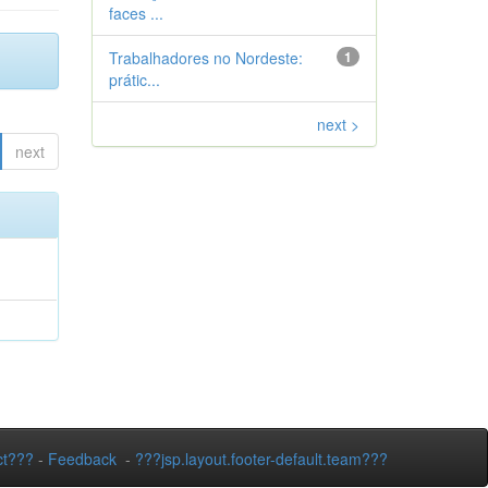
faces ...
Trabalhadores no Nordeste:
1
prátic...
next >
next
ct???
-
Feedback
-
???jsp.layout.footer-default.team???