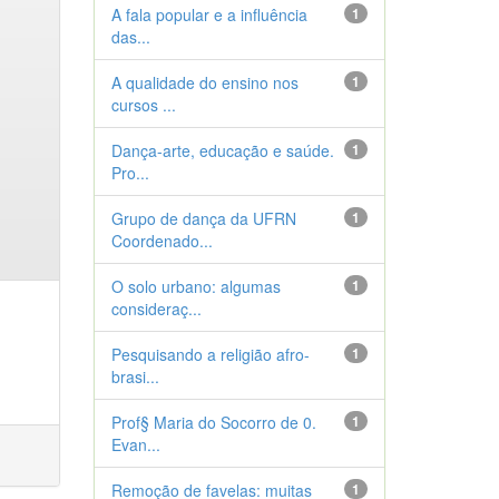
A fala popular e a influência
1
das...
A qualidade do ensino nos
1
cursos ...
Dança-arte, educação e saúde.
1
Pro...
Grupo de dança da UFRN
1
Coordenado...
O solo urbano: algumas
1
consideraç...
Pesquisando a religião afro-
1
brasi...
Prof§ Maria do Socorro de 0.
1
Evan...
Remoção de favelas: muitas
1