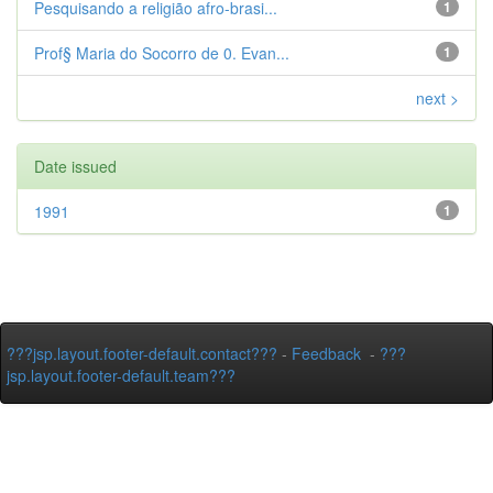
Pesquisando a religião afro-brasi...
1
Prof§ Maria do Socorro de 0. Evan...
1
next >
Date issued
1991
1
???jsp.layout.footer-default.contact???
-
Feedback
-
???
jsp.layout.footer-default.team???