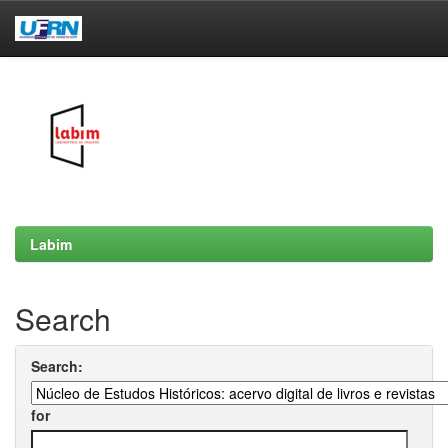
Skip
navigation
Labim
Search
Search:
for