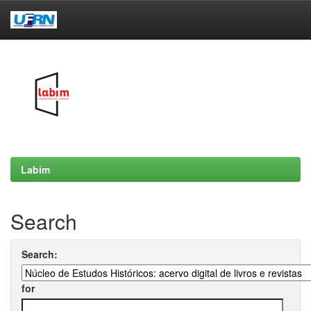
Skip
navigation
Labim
Search
Search:
for