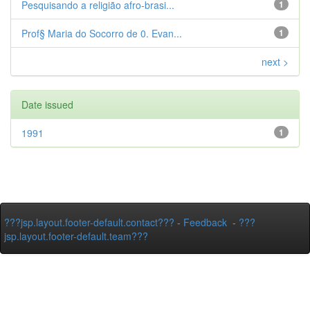
Pesquisando a religião afro-brasi...
1
Prof§ Maria do Socorro de 0. Evan...
1
next >
Date issued
1991
1
???jsp.layout.footer-default.contact???
-
Feedback
-
???
jsp.layout.footer-default.team???