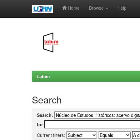
Home
Browse
Help
Skip
navigation
Labim
Search
Search:
for
Current filters: