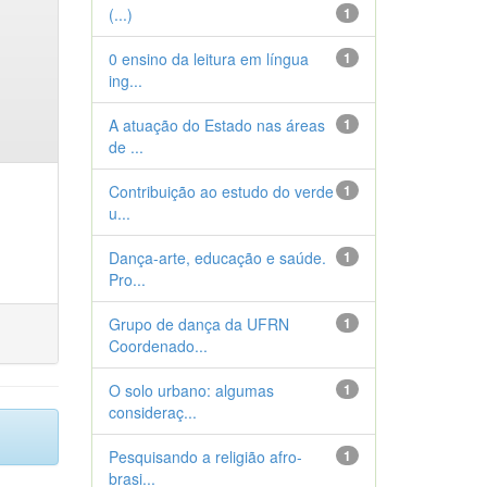
(...)
1
0 ensino da leitura em língua
1
ing...
A atuação do Estado nas áreas
1
de ...
Contribuição ao estudo do verde
1
u...
Dança-arte, educação e saúde.
1
Pro...
Grupo de dança da UFRN
1
Coordenado...
O solo urbano: algumas
1
consideraç...
Pesquisando a religião afro-
1
brasi...