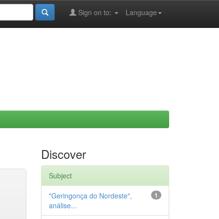
Sign on to:
Language
Discover
Subject
"Geringonça do Nordeste",
1
análise...