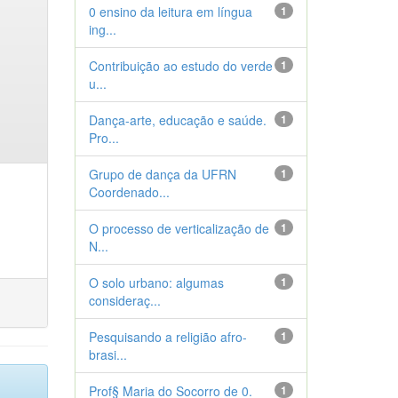
0 ensino da leitura em língua
1
ing...
Contribuição ao estudo do verde
1
u...
Dança-arte, educação e saúde.
1
Pro...
Grupo de dança da UFRN
1
Coordenado...
O processo de verticalização de
1
N...
O solo urbano: algumas
1
consideraç...
Pesquisando a religião afro-
1
brasi...
Prof§ Maria do Socorro de 0.
1