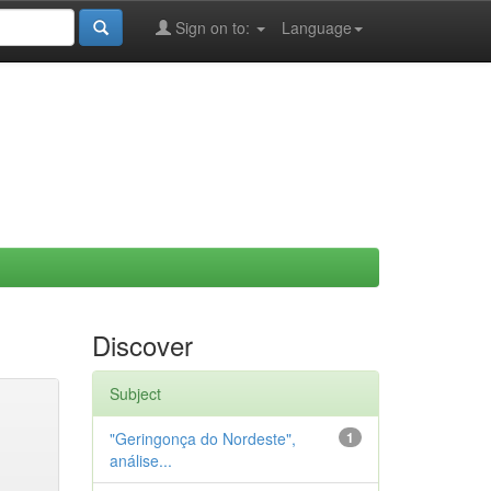
Sign on to:
Language
Discover
Subject
"Geringonça do Nordeste",
1
análise...