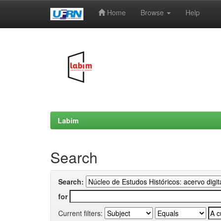
Home
Browse
Help
Skip
navigation
Labim
Search
Search:
for
Current filters: