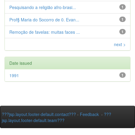
Pesquisando a religião afro-brasi...
1
Prof§ Maria do Socorro de 0. Evan...
1
Remoção de favelas: muitas faces ...
1
next >
Date issued
1991
1
???jsp.layout.footer-default.contact???
-
Feedback
-
???
jsp.layout.footer-default.team???