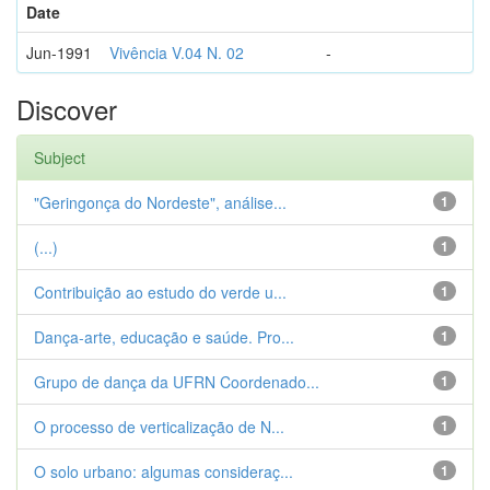
Date
Jun-1991
Vivência V.04 N. 02
-
Discover
Subject
"Geringonça do Nordeste", análise...
1
(...)
1
Contribuição ao estudo do verde u...
1
Dança-arte, educação e saúde. Pro...
1
Grupo de dança da UFRN Coordenado...
1
O processo de verticalização de N...
1
O solo urbano: algumas consideraç...
1