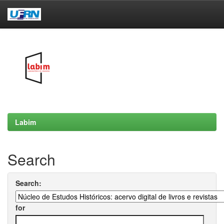
Skip
navigation
Labim
Search
Search:
for