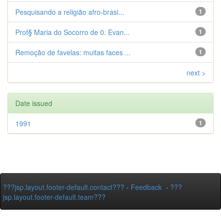
Pesquisando a religião afro-brasi...
1
Prof§ Maria do Socorro de 0. Evan...
1
Remoção de favelas: muitas faces ...
1
next >
Date issued
1991
1
???jsp.layout.footer-default.contact???
-
Feedback
-
???
jsp.layout.footer-default.team???