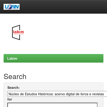
Skip
navigation
Labim
Search
Search:
for