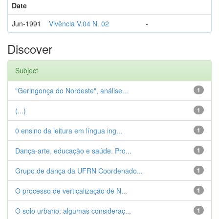
Date
Jun-1991
Vivência V.04 N. 02
-
Discover
Subject
"Geringonça do Nordeste", análise...
1
(...)
1
0 ensino da leitura em língua ing...
1
Dança-arte, educação e saúde. Pro...
1
Grupo de dança da UFRN Coordenado...
1
O processo de verticalização de N...
1
O solo urbano: algumas consideraç...
1