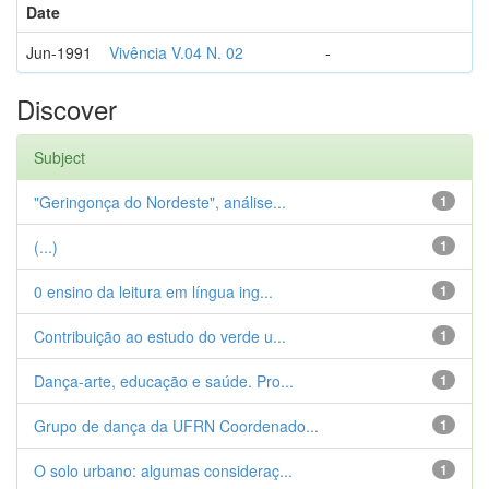
Date
Jun-1991
Vivência V.04 N. 02
-
Discover
Subject
"Geringonça do Nordeste", análise...
1
(...)
1
0 ensino da leitura em língua ing...
1
Contribuição ao estudo do verde u...
1
Dança-arte, educação e saúde. Pro...
1
Grupo de dança da UFRN Coordenado...
1
O solo urbano: algumas consideraç...
1