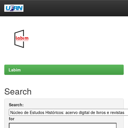
Skip
navigation
Labim
Search
Search:
for