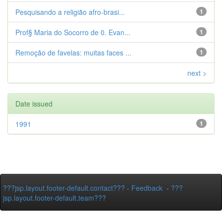
Pesquisando a religião afro-brasi...
1
Prof§ Maria do Socorro de 0. Evan...
1
Remoção de favelas: muitas faces ...
1
next >
Date issued
1991
1
???jsp.layout.footer-default.contact???
-
Feedback
-
???
jsp.layout.footer-default.team???