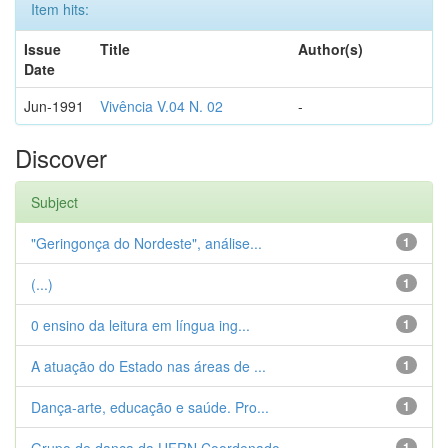
Item hits:
Issue
Title
Author(s)
Date
Jun-1991
Vivência V.04 N. 02
-
Discover
Subject
"Geringonça do Nordeste", análise...
1
(...)
1
0 ensino da leitura em língua ing...
1
A atuação do Estado nas áreas de ...
1
Dança-arte, educação e saúde. Pro...
1
1