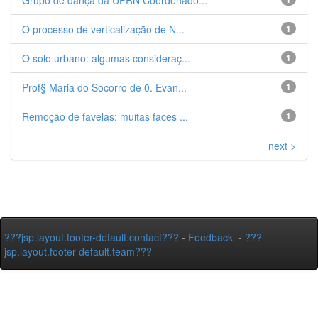
Grupo de dança da UFRN Coordenado...
O processo de verticalização de N...
1
O solo urbano: algumas consideraç...
1
Prof§ Maria do Socorro de 0. Evan...
1
Remoção de favelas: muitas faces ...
1
next >
???jsp.layout.footer-default.contact???
-
Feedback
-
???
jsp.layout.footer-default.team???