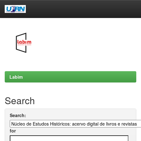
Skip
navigation
Labim
Search
Search:
for