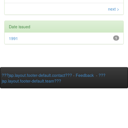
next >
Date issued
1991
1
???jsp.layout.footer-default.contact???
-
Feedback
-
???
jsp.layout.footer-default.team???