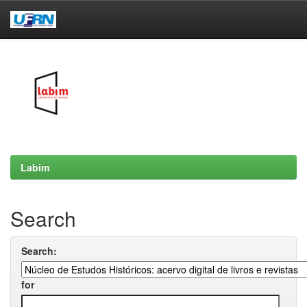
Skip
navigation
Labim
Search
Search:
for