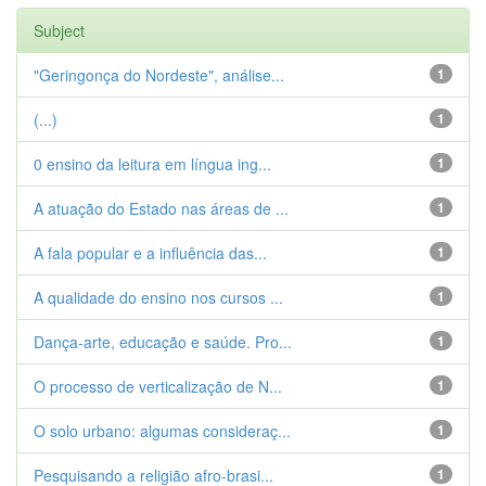
Subject
"Geringonça do Nordeste", análise...
1
(...)
1
0 ensino da leitura em língua ing...
1
A atuação do Estado nas áreas de ...
1
A fala popular e a influência das...
1
A qualidade do ensino nos cursos ...
1
Dança-arte, educação e saúde. Pro...
1
O processo de verticalização de N...
1
O solo urbano: algumas consideraç...
1
Pesquisando a religião afro-brasi...
1