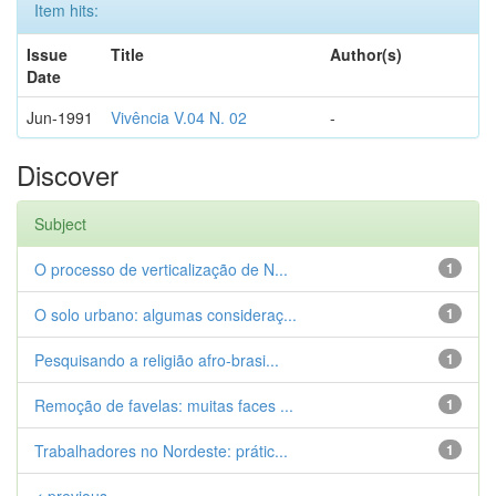
Item hits:
Issue
Title
Author(s)
Date
Jun-1991
Vivência V.04 N. 02
-
Discover
Subject
O processo de verticalização de N...
1
O solo urbano: algumas consideraç...
1
Pesquisando a religião afro-brasi...
1
Remoção de favelas: muitas faces ...
1
Trabalhadores no Nordeste: prátic...
1