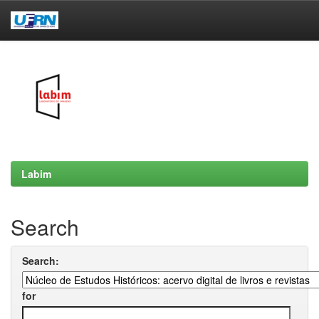
Skip
navigation
Labim
Search
Search:
for