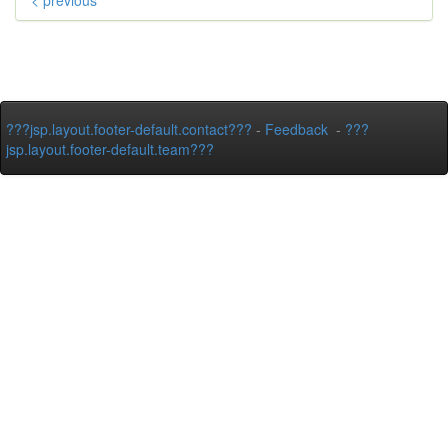
< previous
???jsp.layout.footer-default.contact???
-
Feedback
-
???
jsp.layout.footer-default.team???