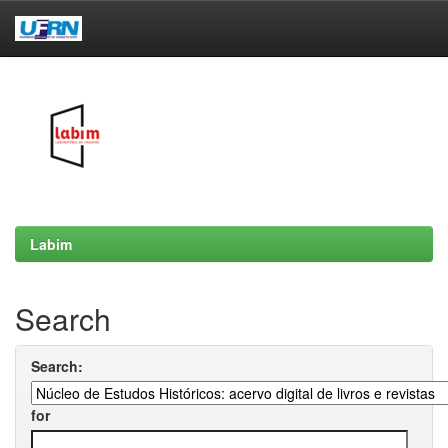
Skip
navigation
Labim
Search
Search:
for