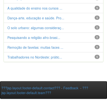
A qualidade do ensino nos cursos ...
1
Dança-arte, educação e saúde. Pro...
1
O solo urbano: algumas consideraç...
1
Pesquisando a religião afro-brasi...
1
Remoção de favelas: muitas faces ...
1
Trabalhadores no Nordeste: prátic...
1
???jsp.layout.footer-default.contact???
-
Feedback
-
???
jsp.layout.footer-default.team???