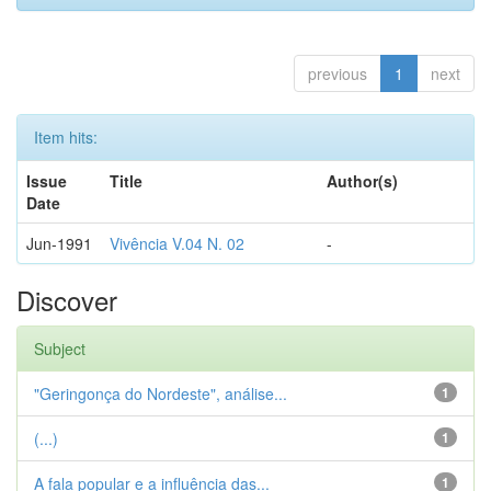
previous
1
next
Item hits:
Issue
Title
Author(s)
Date
Jun-1991
Vivência V.04 N. 02
-
Discover
Subject
"Geringonça do Nordeste", análise...
1
(...)
1
A fala popular e a influência das...
1