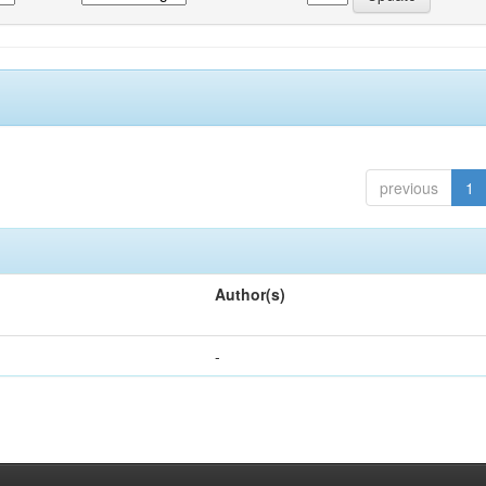
previous
1
Author(s)
-