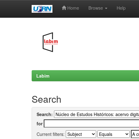
Home
Browse
Help
Skip
navigation
Labim
Search
Search:
for
Current filters: