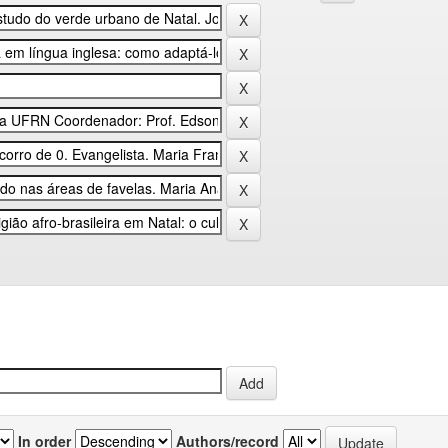
In order
Authors/record