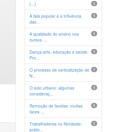
(...)
1
A fala popular e a influência
1
das...
A qualidade do ensino nos
1
cursos ...
Dança-arte, educação e saúde.
1
Pro...
O processo de verticalização de
1
N...
O solo urbano: algumas
1
consideraç...
Remoção de favelas: muitas
1
faces ...
Trabalhadores no Nordeste:
1
prátic...