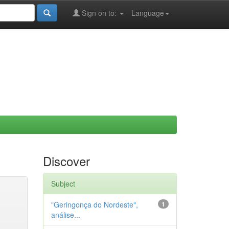
Sign on to:
Language
Discover
Subject
"Geringonça do Nordeste",
1
análise...