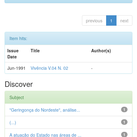
previous
1
next
Item hits:
Issue
Title
Author(s)
Date
Jun-1991
Vivência V.04 N. 02
-
Discover
Subject
"Geringonça do Nordeste", análise...
1
(...)
1
A atuação do Estado nas áreas de ...
1