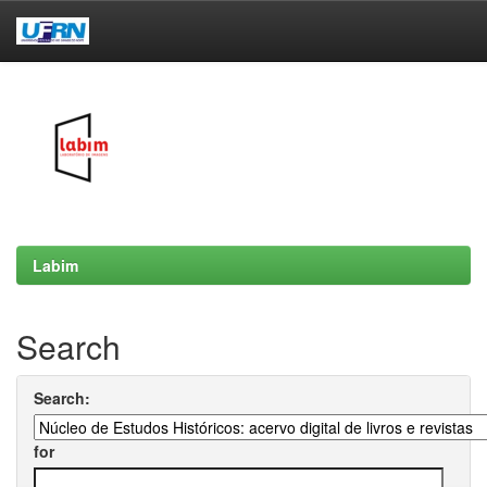
Skip
navigation
Labim
Search
Search:
for