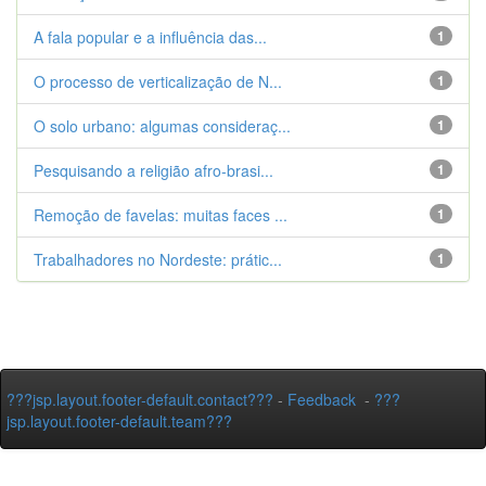
A fala popular e a influência das...
1
O processo de verticalização de N...
1
O solo urbano: algumas consideraç...
1
Pesquisando a religião afro-brasi...
1
Remoção de favelas: muitas faces ...
1
Trabalhadores no Nordeste: prátic...
1
???jsp.layout.footer-default.contact???
-
Feedback
-
???
jsp.layout.footer-default.team???