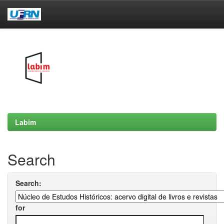
Skip
navigation
Labim
Search
Search:
for