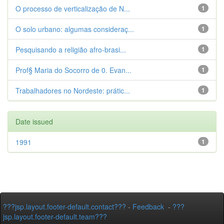
O processo de verticalização de N...
1
O solo urbano: algumas consideraç...
1
Pesquisando a religião afro-brasi...
1
Prof§ Maria do Socorro de 0. Evan...
1
Trabalhadores no Nordeste: prátic...
1
Date issued
1991
1
???jsp.layout.footer-default.contact???
-
Feedback
-
???
jsp.layout.footer-default.team???