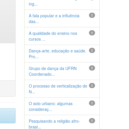
ing...
A fala popular e a influência
1
das...
A qualidade do ensino nos
1
cursos ...
Dança-arte, educação e saúde.
1
Pro...
Grupo de dança da UFRN
1
Coordenado...
O processo de verticalização de
1
N...
O solo urbano: algumas
1
consideraç...
Pesquisando a religião afro-
1
brasi...