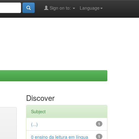
Sign on to:
Language
Discover
Subject
(...)
1
0 ensino da leitura em língua
1