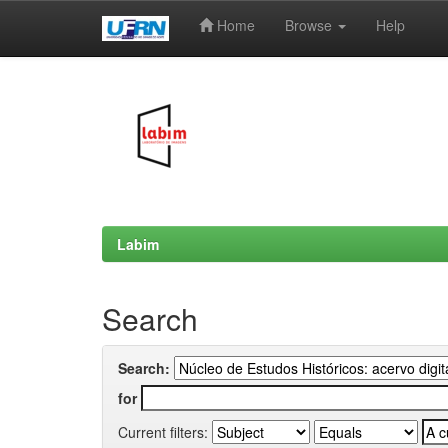
Home
Browse
Help
Skip
navigation
Labim
Search
Search:
for
Current filters: