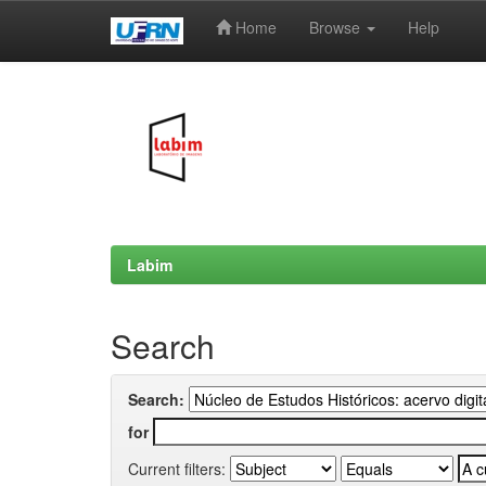
Home
Browse
Help
Skip
navigation
Labim
Search
Search:
for
Current filters: