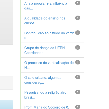
A fala popular e a influência
1
das...
A qualidade do ensino nos
1
cursos ...
Contribuição ao estudo do verde
1
u...
Grupo de dança da UFRN
1
Coordenado...
O processo de verticalização de
1
N...
O solo urbano: algumas
1
consideraç...
Pesquisando a religião afro-
1
brasi...
Prof§ Maria do Socorro de 0.
1