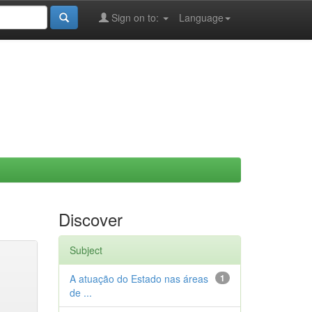
Sign on to:
Language
Discover
Subject
A atuação do Estado nas áreas
1
de ...