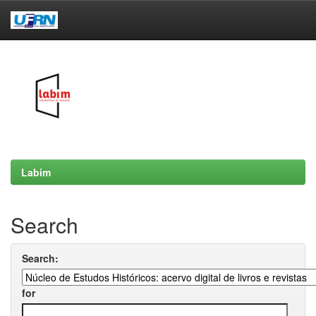
Skip
navigation
Labim
Search
Search:
for