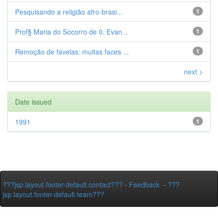
Pesquisando a religião afro-brasi...
1
Prof§ Maria do Socorro de 0. Evan...
1
Remoção de favelas: muitas faces ...
1
next >
Date issued
1991
1
???jsp.layout.footer-default.contact???
-
Feedback
-
???
jsp.layout.footer-default.team???