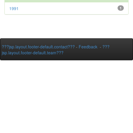
1991
1
???jsp.layout.footer-default.contact???
-
Feedback
-
???
jsp.layout.footer-default.team???