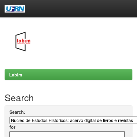
Skip
navigation
Labim
Search
Search:
for