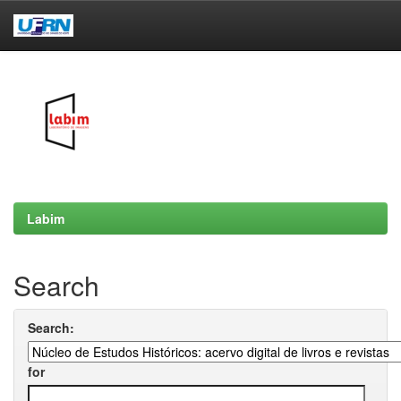
Skip
navigation
Labim
Search
Search:
for