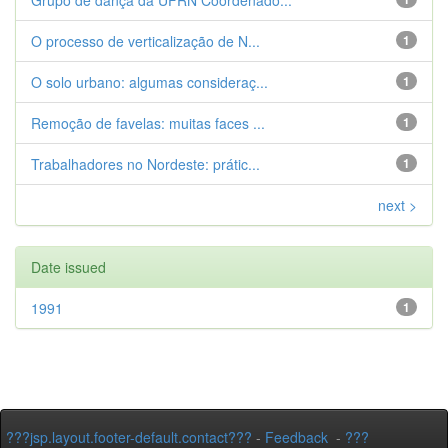
Grupo de dança da UFRN Coordenado...
O processo de verticalização de N...
1
O solo urbano: algumas consideraç...
1
Remoção de favelas: muitas faces ...
1
Trabalhadores no Nordeste: prátic...
1
next >
Date issued
1991
1
???jsp.layout.footer-default.contact???
-
Feedback
-
???