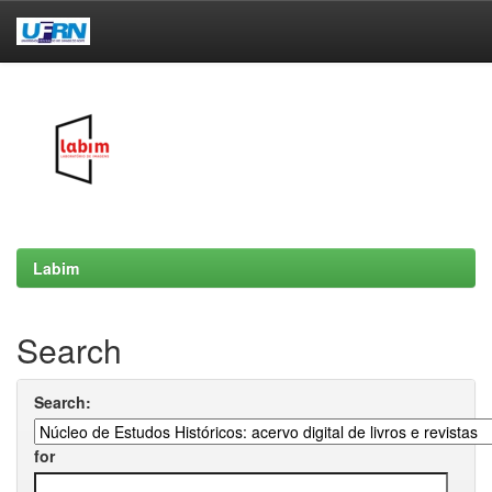
Skip
navigation
Labim
Search
Search:
for