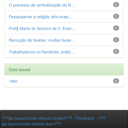
O processo de verticalização de N...
1
Pesquisando a religião afro-brasi...
1
Prof§ Maria do Socorro de 0. Evan...
1
Remoção de favelas: muitas faces ...
1
Trabalhadores no Nordeste: prátic...
1
Date issued
1991
1
???jsp.layout.footer-default.contact???
-
Feedback
-
???
jsp.layout.footer-default.team???