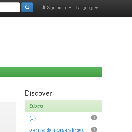
Sign on to:
Language
Discover
Subject
(...)
1
0 ensino da leitura em língua
1