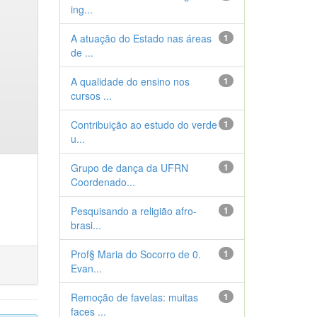
ing...
A atuação do Estado nas áreas
1
de ...
A qualidade do ensino nos
1
cursos ...
Contribuição ao estudo do verde
1
u...
Grupo de dança da UFRN
1
Coordenado...
Pesquisando a religião afro-
1
brasi...
Prof§ Maria do Socorro de 0.
1
Evan...
Remoção de favelas: muitas
1
faces ...