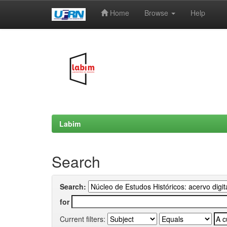
Home
Browse
Help
Skip
navigation
Labim
Search
Search:
for
Current filters: