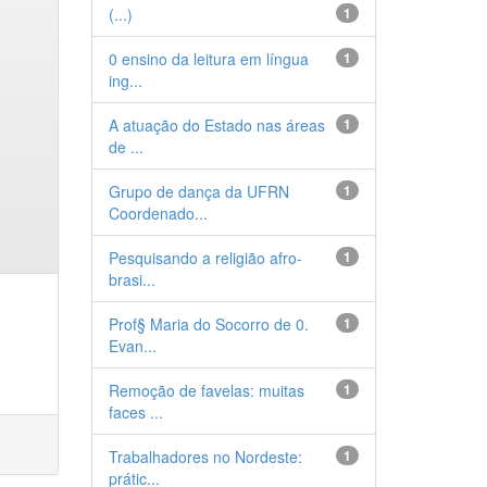
(...)
1
0 ensino da leitura em língua
1
ing...
A atuação do Estado nas áreas
1
de ...
Grupo de dança da UFRN
1
Coordenado...
Pesquisando a religião afro-
1
brasi...
Prof§ Maria do Socorro de 0.
1
Evan...
Remoção de favelas: muitas
1
faces ...
Trabalhadores no Nordeste:
1
prátic...