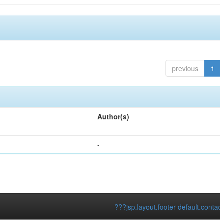
previous
1
Author(s)
-
???jsp.layout.footer-default.conta