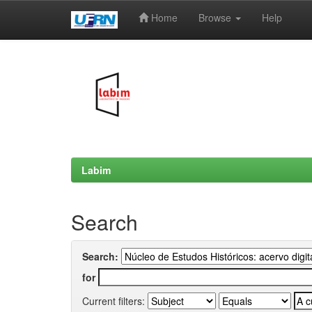
Home
Browse
Help
Skip
navigation
Labim
Search
Search:
for
Current filters: