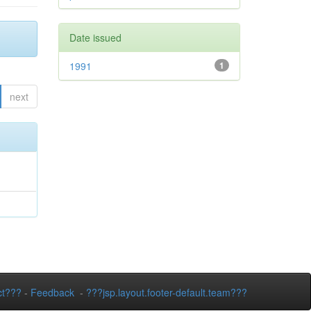
Date issued
1991
1
next
ct???
-
Feedback
-
???jsp.layout.footer-default.team???