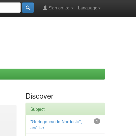
Sign on to:
Language
Discover
Subject
"Geringonça do Nordeste",
1
análise...