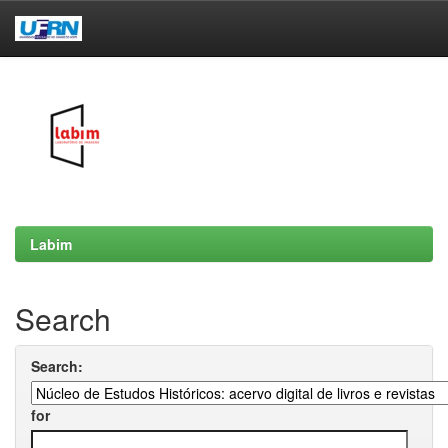
Skip
navigation
Labim
Search
Search:
for