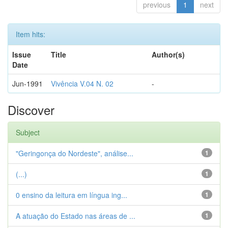
previous
1
next
Item hits:
Issue
Title
Author(s)
Date
Jun-1991
Vivência V.04 N. 02
-
Discover
Subject
"Geringonça do Nordeste", análise...
1
(...)
1
0 ensino da leitura em língua ing...
1
A atuação do Estado nas áreas de ...
1