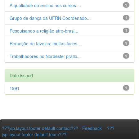
A qualidade do ensino nos cursos ...
1
Grupo de dança da UFRN Coordenado...
1
Pesquisando a religião afro-brasi...
1
Remoção de favelas: muitas faces ...
1
Trabalhadores no Nordeste: prátic...
1
Date issued
1991
1
???jsp.layout.footer-default.contact???
-
Feedback
-
???
jsp.layout.footer-default.team???