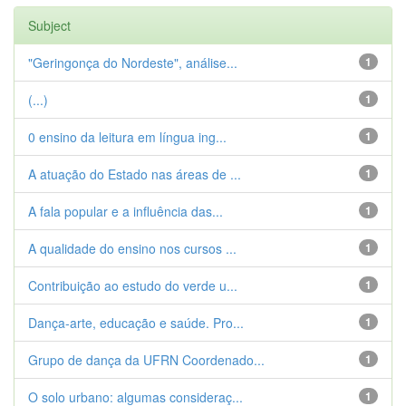
Subject
"Geringonça do Nordeste", análise...
1
(...)
1
0 ensino da leitura em língua ing...
1
A atuação do Estado nas áreas de ...
1
A fala popular e a influência das...
1
A qualidade do ensino nos cursos ...
1
Contribuição ao estudo do verde u...
1
Dança-arte, educação e saúde. Pro...
1
Grupo de dança da UFRN Coordenado...
1
O solo urbano: algumas consideraç...
1