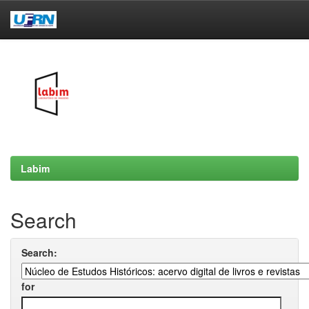
Skip
navigation
Labim
Search
Search:
for