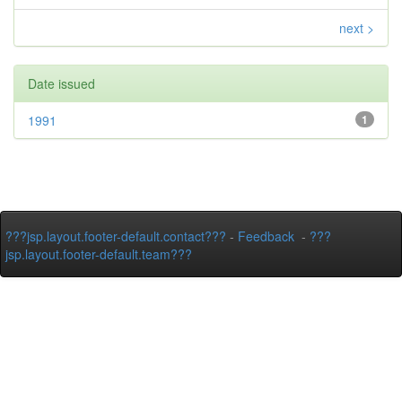
next >
Date issued
1991
1
???jsp.layout.footer-default.contact???
-
Feedback
-
???
jsp.layout.footer-default.team???