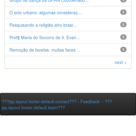
Grupo de dança da UFRN Coordenado...
O solo urbano: algumas consideraç...
1
Pesquisando a religião afro-brasi...
1
Prof§ Maria do Socorro de 0. Evan...
1
Remoção de favelas: muitas faces ...
1
next >
???jsp.layout.footer-default.contact???
-
Feedback
-
???
jsp.layout.footer-default.team???