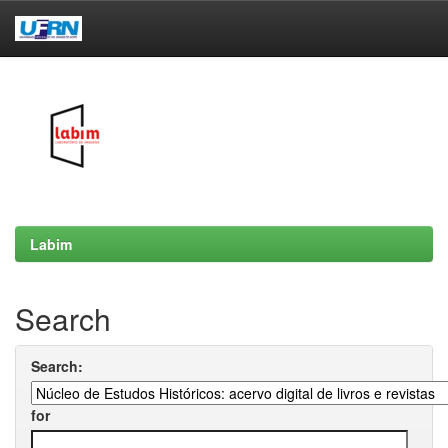
Skip
navigation
Labim
Search
Search:
for