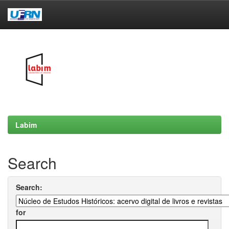
Skip
navigation
Labim
Search
Search:
for