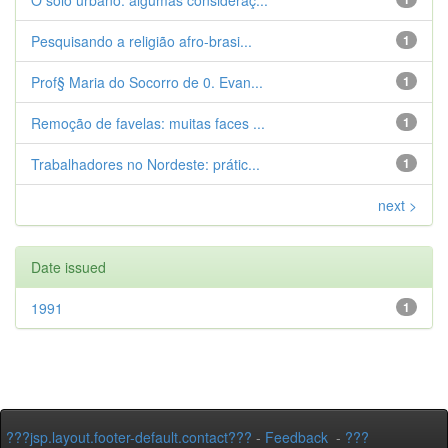
O solo urbano: algumas consideraç...
Pesquisando a religião afro-brasi...
1
Prof§ Maria do Socorro de 0. Evan...
1
Remoção de favelas: muitas faces ...
1
Trabalhadores no Nordeste: prátic...
1
next >
Date issued
1991
1
???jsp.layout.footer-default.contact???
-
Feedback
-
???