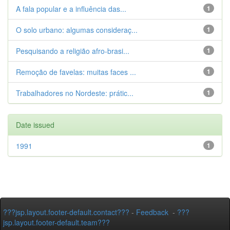
A fala popular e a influência das...
1
O solo urbano: algumas consideraç...
1
Pesquisando a religião afro-brasi...
1
Remoção de favelas: muitas faces ...
1
Trabalhadores no Nordeste: prátic...
1
Date issued
1991
1
???jsp.layout.footer-default.contact???
-
Feedback
-
???
jsp.layout.footer-default.team???