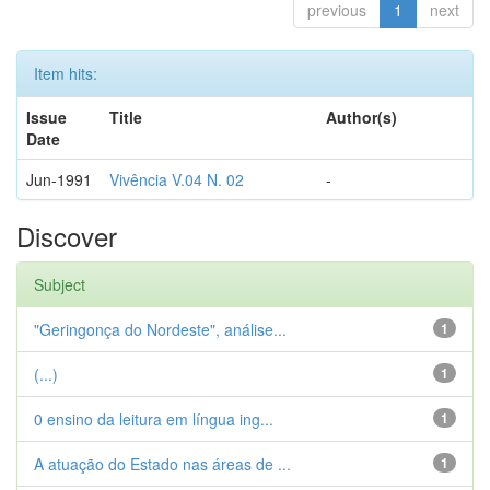
previous
1
next
Item hits:
Issue
Title
Author(s)
Date
Jun-1991
Vivência V.04 N. 02
-
Discover
Subject
"Geringonça do Nordeste", análise...
1
(...)
1
0 ensino da leitura em língua ing...
1
A atuação do Estado nas áreas de ...
1