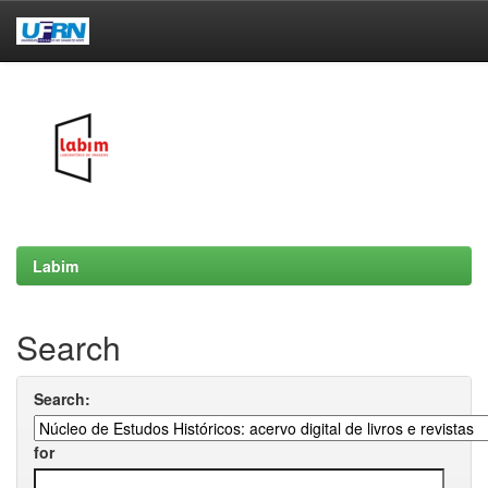
Skip
navigation
Labim
Search
Search:
for