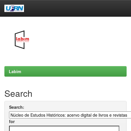
Skip
navigation
Labim
Search
Search:
for