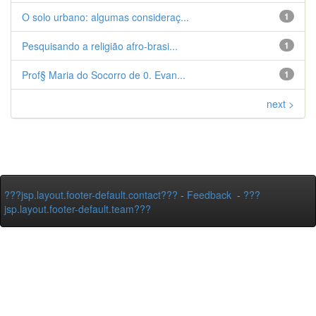
O solo urbano: algumas consideraç...
1
Pesquisando a religião afro-brasi...
1
Prof§ Maria do Socorro de 0. Evan...
1
next >
???jsp.layout.footer-default.contact???
-
Feedback
-
???
jsp.layout.footer-default.team???