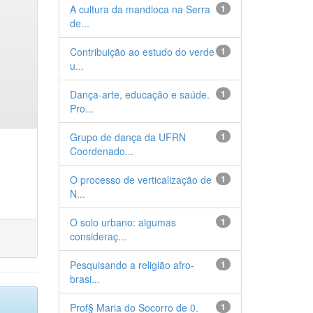
A cultura da mandioca na Serra
1
de...
Contribuição ao estudo do verde
1
u...
Dança-arte, educação e saúde.
1
Pro...
Grupo de dança da UFRN
1
Coordenado...
O processo de verticalização de
1
N...
O solo urbano: algumas
1
consideraç...
Pesquisando a religião afro-
1
brasi...
Prof§ Maria do Socorro de 0.
1