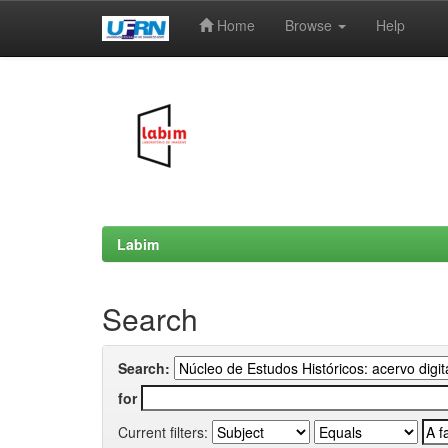
Home
Browse
Help
Skip
navigation
Labim
Search
Search:
for
Current filters: