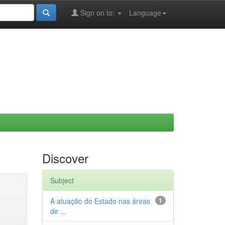
Sign on to:
Language
Discover
Subject
A atuação do Estado nas áreas
1
de ...