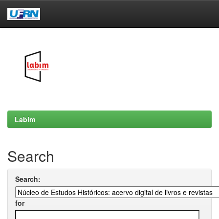
Skip
navigation
Labim
Search
Search:
for