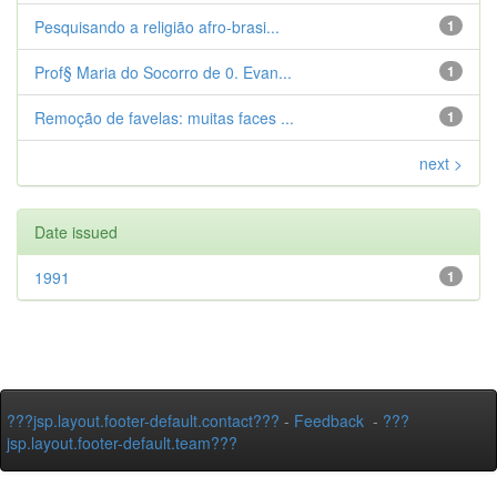
Pesquisando a religião afro-brasi...
1
Prof§ Maria do Socorro de 0. Evan...
1
Remoção de favelas: muitas faces ...
1
next >
Date issued
1991
1
???jsp.layout.footer-default.contact???
-
Feedback
-
???
jsp.layout.footer-default.team???