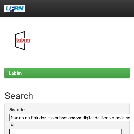
Skip
navigation
Labim
Search
Search:
for