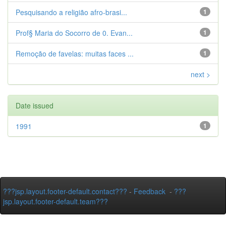
Pesquisando a religião afro-brasi...
1
Prof§ Maria do Socorro de 0. Evan...
1
Remoção de favelas: muitas faces ...
1
next >
Date issued
1991
1
???jsp.layout.footer-default.contact???
-
Feedback
-
???
jsp.layout.footer-default.team???