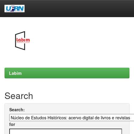
Skip
navigation
Labim
Search
Search:
for