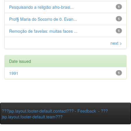
Pesquisando a religião afro-brasi...
1
Prof§ Maria do Socorro de 0. Evan...
1
Remoção de favelas: muitas faces ...
1
next >
Date issued
1991
1
???jsp.layout.footer-default.contact???
-
Feedback
-
???
jsp.layout.footer-default.team???