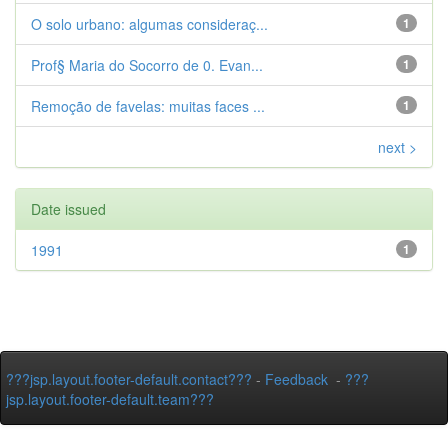
O solo urbano: algumas consideraç...
1
Prof§ Maria do Socorro de 0. Evan...
1
Remoção de favelas: muitas faces ...
1
next >
Date issued
1991
1
???jsp.layout.footer-default.contact???
-
Feedback
-
???
jsp.layout.footer-default.team???