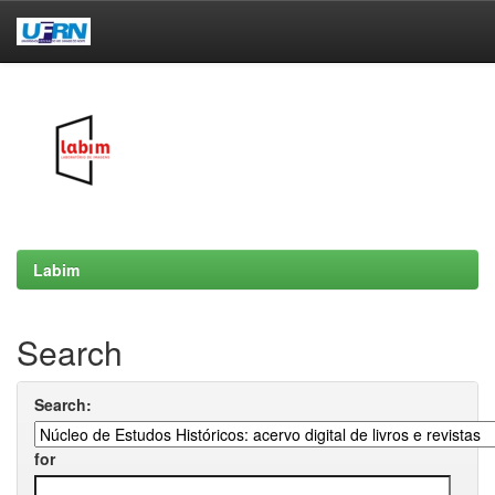
Skip
navigation
Labim
Search
Search:
for