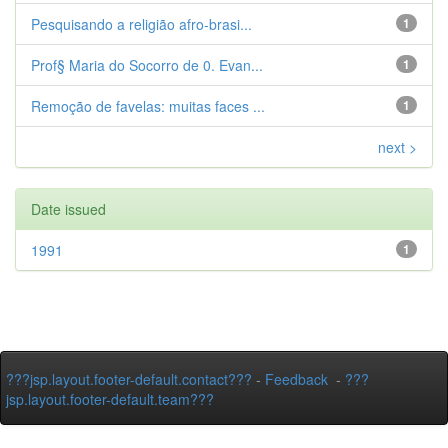
Pesquisando a religião afro-brasi...
1
Prof§ Maria do Socorro de 0. Evan...
1
Remoção de favelas: muitas faces ...
1
next >
Date issued
1991
1
???jsp.layout.footer-default.contact???
-
Feedback
-
???
jsp.layout.footer-default.team???