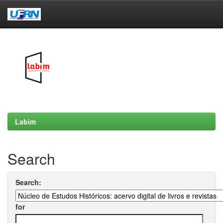
Skip
navigation
Labim
Search
Search:
for