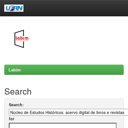
Skip
navigation
Labim
Search
Search:
for