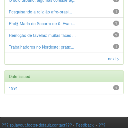
O solo urbano: algumas consideraç...
Pesquisando a religião afro-brasi...
1
Prof§ Maria do Socorro de 0. Evan...
1
Remoção de favelas: muitas faces ...
1
Trabalhadores no Nordeste: prátic...
1
next >
Date issued
1991
1
???jsp.layout.footer-default.contact???
-
Feedback
-
???