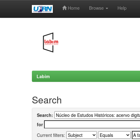
Home
Browse
Help
Skip
navigation
Labim
Search
Search:
for
Current filters: