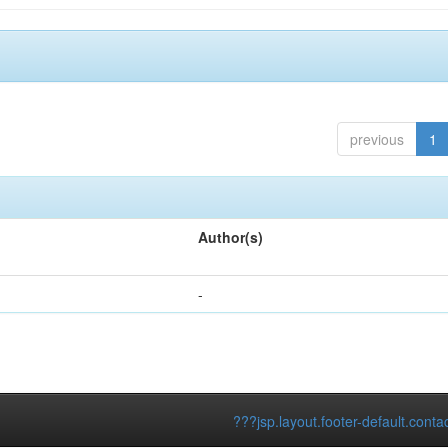
previous
1
Author(s)
-
???jsp.layout.footer-default.conta