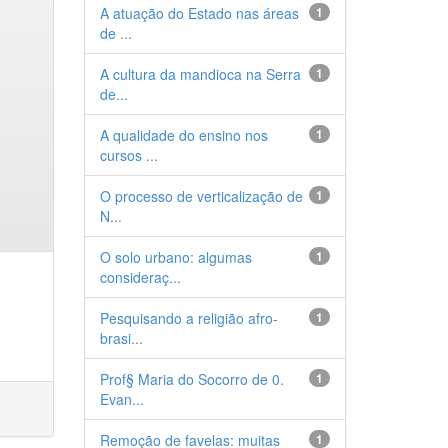
A atuação do Estado nas áreas
1
de ...
A cultura da mandioca na Serra
1
de...
A qualidade do ensino nos
1
cursos ...
O processo de verticalização de
1
N...
O solo urbano: algumas
1
consideraç...
Pesquisando a religião afro-
1
brasi...
Prof§ Maria do Socorro de 0.
1
Evan...
Remoção de favelas: muitas
1