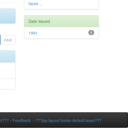
faces ...
Date issued
1991
1
next
ct???
-
Feedback
-
???jsp.layout.footer-default.team???