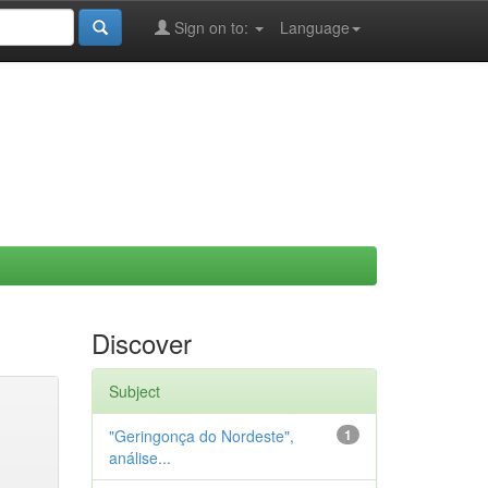
Sign on to:
Language
Discover
Subject
"Geringonça do Nordeste",
1
análise...