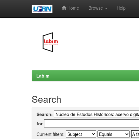
Home
Browse
Help
Skip
navigation
Labim
Search
Search:
for
Current filters: