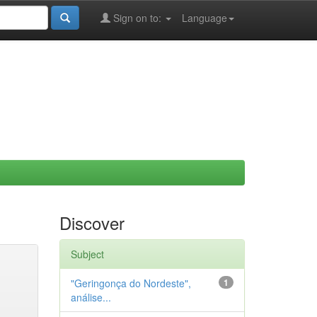
Sign on to:
Language
Discover
Subject
"Geringonça do Nordeste",
1
análise...