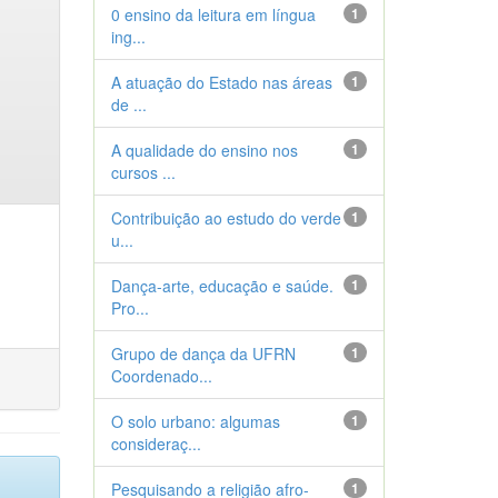
0 ensino da leitura em língua
1
ing...
A atuação do Estado nas áreas
1
de ...
A qualidade do ensino nos
1
cursos ...
Contribuição ao estudo do verde
1
u...
Dança-arte, educação e saúde.
1
Pro...
Grupo de dança da UFRN
1
Coordenado...
O solo urbano: algumas
1
consideraç...
Pesquisando a religião afro-
1