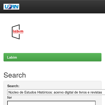
Skip
navigation
Labim
Search
Search:
for