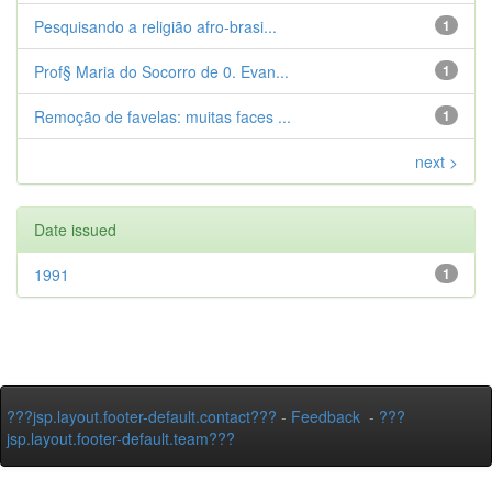
Pesquisando a religião afro-brasi...
1
Prof§ Maria do Socorro de 0. Evan...
1
Remoção de favelas: muitas faces ...
1
next >
Date issued
1991
1
???jsp.layout.footer-default.contact???
-
Feedback
-
???
jsp.layout.footer-default.team???