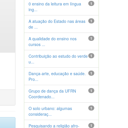
0 ensino da leitura em língua
1
ing...
A atuação do Estado nas áreas
1
de ...
A qualidade do ensino nos
1
cursos ...
Contribuição ao estudo do verde
1
u...
Dança-arte, educação e saúde.
1
Pro...
Grupo de dança da UFRN
1
Coordenado...
O solo urbano: algumas
1
consideraç...
Pesquisando a religião afro-
1