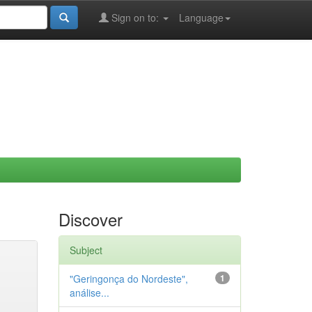
Sign on to:
Language
Discover
Subject
"Geringonça do Nordeste",
1
análise...