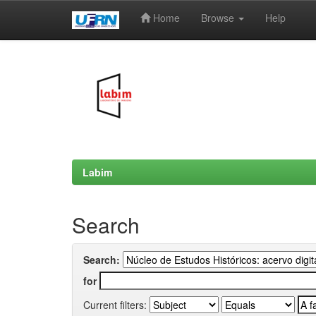
Home
Browse
Help
Skip
navigation
Labim
Search
Search:
for
Current filters: